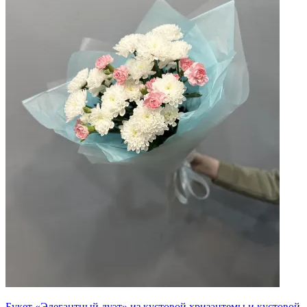
Букет «Элегантный дуэт» из кустовой хризантемы и кустовой