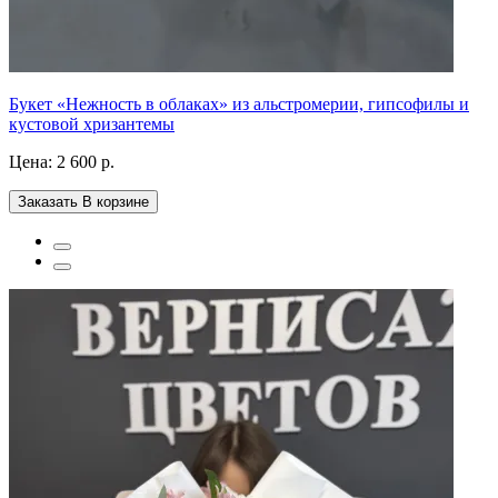
Букет «Нежность в облаках» из альстромерии, гипсофилы и
кустовой хризантемы
Цена:
2 600 р.
Заказать
В корзине