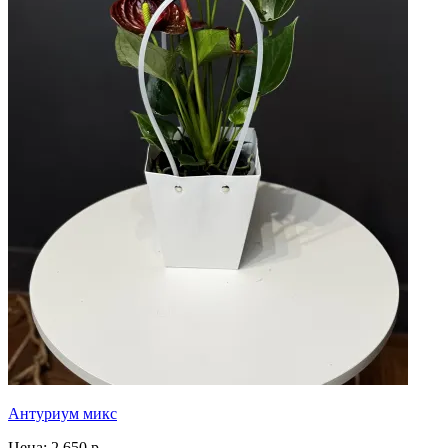
Антуриум микс
Цена:
2 650 р.